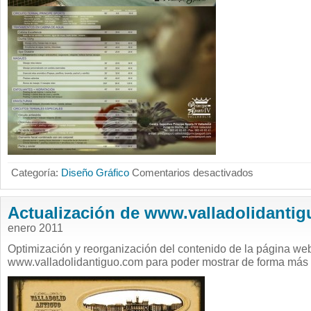
en
Categoría:
Diseño Gráfico
Comentarios desactivados
Folleto
publicitario
para
el
Actualización de www.valladolidanti
Spa
del
Centro
enero 2011
Deportivo
Principe
Optimización y reorganización del contenido de la página we
Sports
IV
www.valladolidantiguo.com para poder mostrar de forma más 