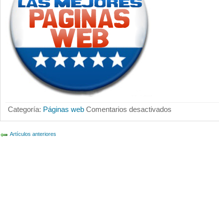
en
Categoría:
Páginas web
Comentarios desactivados
Nuestra
web
www.lasmejorespagi
alcanza
Artículos anteriores
los
4.000.000
de
visitantes