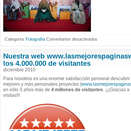
en
Categoría:
Fotografía
Comentarios desactivados
Realización
de
fotografías
de
Nuestra web www.lasmejorespaginasw
la
visita
de
los 4.000.000 de visitantes
los
Reyes
diciembre 2010
Magos
a
CajaCírculo
Para nosotros es una enorme satisfacción personal descubrir
mejores y más personales proyectos (
www.lasmejorespagina
en sólo 3 años más de
4 millones de visitantes
. ¡¡¡Gracias a
visitas!!!