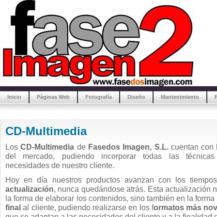
Inicio
Páginas Web
Fotografía
Diseño
Mantenimiento
CD-Multimedia
Los
CD-Multimedia
de
Fasedos Imagen, S.L.
cuentan con l
del mercado, pudiendo incorporar todas las técnica
necesidades de nuestro cliente.
Hoy en día nuestros productos avanzan con los tiemp
actualización
, nunca quedándose atrás. Esta actualización n
la forma de elaborar los contenidos, sino también en la forma
final
al cliente, pudiendo realizarse en los f
ormatos más no
que se adaptan a las necesidades del cliente y a la finalidad 