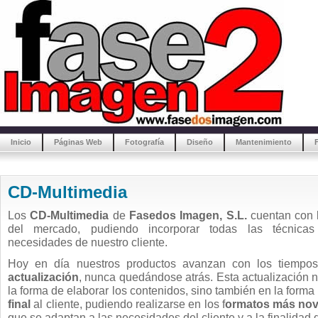
Inicio
Páginas Web
Fotografía
Diseño
Mantenimiento
CD-Multimedia
Los
CD-Multimedia
de
Fasedos Imagen, S.L.
cuentan con l
del mercado, pudiendo incorporar todas las técnica
necesidades de nuestro cliente.
Hoy en día nuestros productos avanzan con los tiemp
actualización
, nunca quedándose atrás. Esta actualización n
la forma de elaborar los contenidos, sino también en la forma
final
al cliente, pudiendo realizarse en los f
ormatos más no
que se adaptan a las necesidades del cliente y a la finalidad 