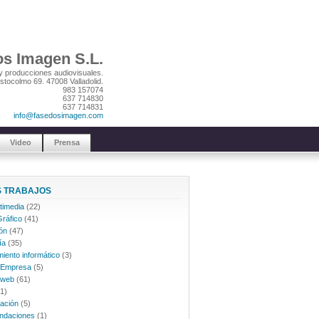
s Imagen S.L.
y producciones audiovisuales.
stocolmo 69. 47008 Valladolid.
983 157074
637 714830
637 714831
info@fasedosimagen.com
Video
Prensa
 TRABAJOS
timedia
(22)
ráfico
(41)
ón
(47)
ía
(35)
iento informático
(3)
 Empresa
(5)
 web
(61)
1)
ación
(5)
ndaciones
(1)