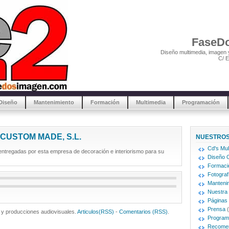
FaseDo
Diseño multimedia, imagen 
C/ E
Diseño
Mantenimiento
Formación
Multimedia
Programación
CUSTOM MADE, S.L.
NUESTROS
Cd's Mul
 entregadas por esta empresa de decoración e interiorismo para su
Diseño G
Formaci
Fotograf
Mantenim
Nuestra
Páginas
Prensa
(
y producciones audiovisuales.
Articulos(RSS)
-
Comentarios (RSS)
.
Program
Recome