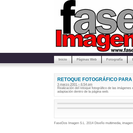
Inicio
Páginas Web
Fotografía
RETOQUE FOTOGRÁFICO PARA 
3 marzo 2001 – 6:54 pm
Realización del retoque fotográfico de las imágenes
adaptación dentro de la página web.
FaseDos Imagen S.L. 2014 Diseño multimedia, imagen 