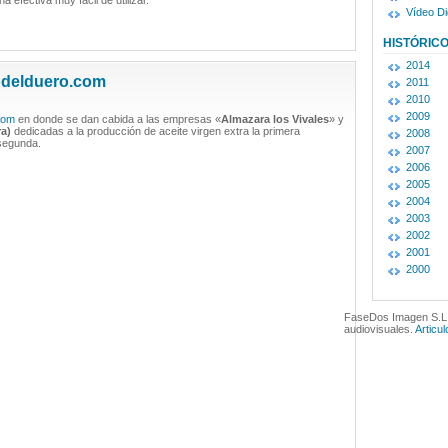
 efectiva muy fácil de utilizar.
Vídeo Dig
HISTÓRIC
2014
odelduero.com
2011
2010
2009
com
en donde se dan cabida a las empresas «
Almazara los Vivales
» y
a)
dedicadas a la producción de aceite virgen extra la primera
2008
 segunda.
2007
2006
2005
2004
2003
2002
2001
2000
FaseDos Imagen S.L.
audiovisuales.
Articu