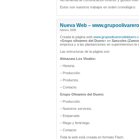
herramienta de comunicación exterior y gestión interna
Estos son nuestros trabajos en orden cronológico:
Nueva Web – www.grupoolivarer
febrero 2008
Creada la página web
www.grupoolivarerodelduero.
«
Grupo olivarero del Duero
» en
Sanzoles (Zamor
empresa y a las plantanciones en superintensivo la
Las estructuras de la página son:
Almazara Los Vivales:
– Historia.
– Producción.
– Productos.
– Contacto.
Grupo Olivarero del Duero:
– Producción.
– Nuestros servicios.
– Emparrado.
– Riego y fertirriego.
– Contacto
Toda la web está creada en formato Flash.