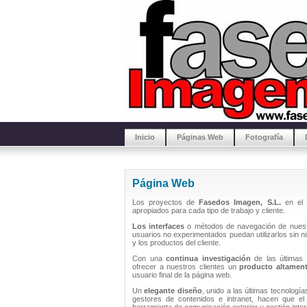
Inicio
Páginas Web
Fotografía
Página Web
Los proyectos de
Fasedos Imagen, S.L.
en el
apropiados para cada tipo de trabajo y cliente.
Los interfaces
o métodos de navegación de nue
usuarios no experimentados puedan utilizarlos sin n
y los productos del cliente.
Con una
continua investigación
de las últimas 
ofrecer a nuestros clientes un
producto altament
usuario final de la página web.
Un
elegante diseño
, unido a las últimas tecnologí
gestores de contenidos e intranet, hacen que el 