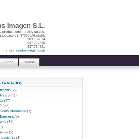
s Imagen S.L.
y producciones audiovisuales.
stocolmo 69. 47008 Valladolid.
983 157074
637 714830
637 714831
info@fasedosimagen.com
Video
Prensa
 TRABAJOS
timedia
(22)
ráfico
(41)
ón
(47)
ía
(35)
iento informático
(3)
 Empresa
(5)
 web
(61)
1)
ación
(5)
ndaciones
(1)