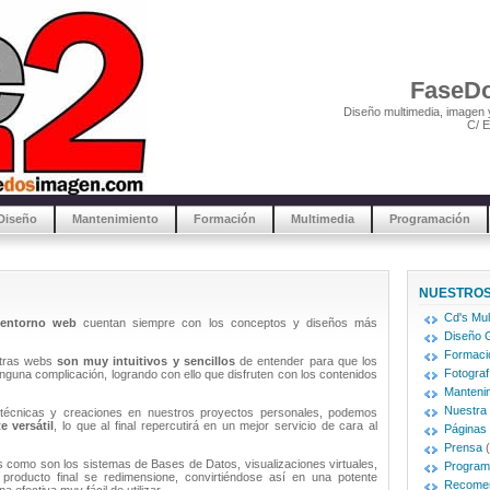
FaseDo
Diseño multimedia, imagen 
C/ E
Diseño
Mantenimiento
Formación
Multimedia
Programación
NUESTROS
Cd's Mul
entorno web
cuentan siempre con los conceptos y diseños más
Diseño G
Formaci
stras webs
son muy intuitivos y sencillos
de entender para que los
Fotograf
inguna complicación, logrando con ello que disfruten con los contenidos
Mantenim
Nuestra
técnicas y creaciones en nuestros proyectos personales, podemos
e versátil
, lo que al final repercutirá en un mejor servicio de cara al
Páginas
Prensa
(
as como son los sistemas de Bases de Datos, visualizaciones virtuales,
Program
producto final se redimensione, convirtiéndose así en una potente
Recome